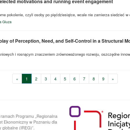
 selected motivations and running event engagement
brne pokolenie, czyli osoby po pięćdziesiątce, wcale nie zamierza siedzieć w
a Gluza
play of Perception, Need, and Self-Control in a Structural 
iowych i rosnącym znaczeniem zrównoważonego rozwoju, oszczędne innowacje
«
1
2
3
4
5
6
7
8
9
»
w ramach Programu „Regionalna
ytet Ekonomiczny w Poznaniu dla
y globalne (IREG)”.