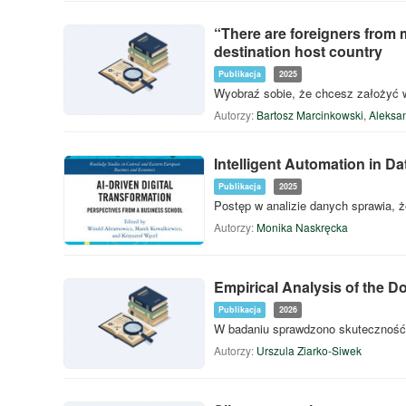
“There are foreigners from m
destination host country
Publikacja
2025
Wyobraź sobie, że chcesz założyć w
Autorzy:
Bartosz Marcinkowski
,
Aleksa
Intelligent Automation in D
Publikacja
2025
Postęp w analizie danych sprawia, ż
Autorzy:
Monika Naskręcka
Empirical Analysis of the D
Publikacja
2026
W badaniu sprawdzono skuteczność, 
Autorzy:
Urszula Ziarko-Siwek