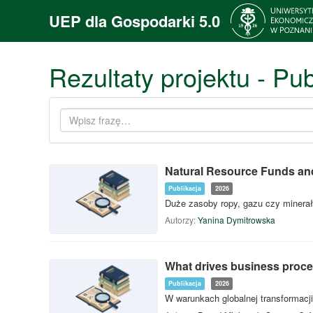
UEP dla Gospodarki 5.0
Rezultaty projektu - Pub
Natural Resource Funds and 
Publikacja
2026
Duże zasoby ropy, gazu czy minera
Autorzy:
Yanina Dymitrowska
What drives business proces
Publikacja
2026
W warunkach globalnej transformacj