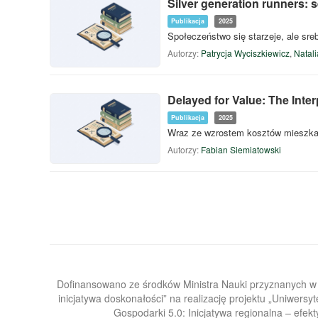
Silver generation runners:
Publikacja
2025
Społeczeństwo się starzeje, ale sre
Autorzy:
Patrycja Wyciszkiewicz
,
Natali
Delayed for Value: The Inter
Publikacja
2025
Wraz ze wzrostem kosztów mieszkan
Autorzy:
Fabian Siemiatowski
Dofinansowano ze środków Ministra Nauki przyznanych 
inicjatywa doskonałości” na realizację projektu „Uniwers
Gospodarki 5.0: Inicjatywa regionalna – efekt