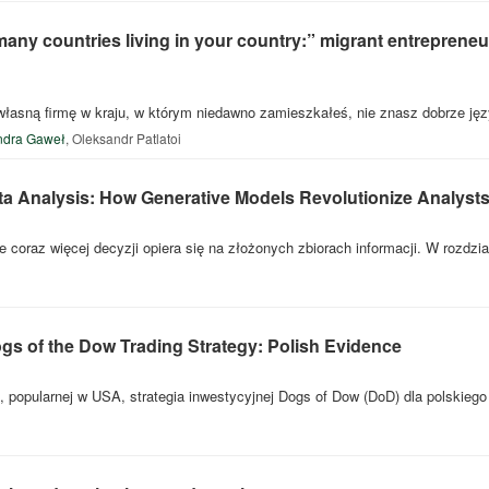
any countries living in your country:” migrant entrepreneur
łasną firmę w kraju, w którym niedawno zamieszkałeś, nie znasz dobrze języ
ndra Gaweł
,
Oleksandr Patlatoi
ata Analysis: How Generative Models Revolutionize Analyst
e coraz więcej decyzji opiera się na złożonych zbiorach informacji. W rozdz
ogs of the Dow Trading Strategy: Polish Evidence
popularnej w USA, strategia inwestycyjnej Dogs of Dow (DoD) dla polskiego 