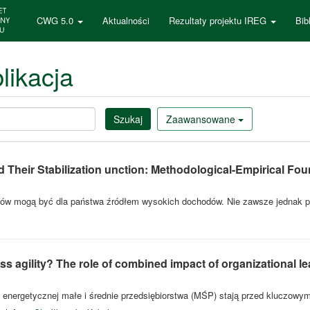
CWG 5.0
Aktualności
Rezultaty projektu IREG
Bib
likacja
Szukaj
Zaawansowane
Their Stabilization unction: Methodological-Empirical Fo
łów mogą być dla państwa źródłem wysokich dochodów. Nie zawsze jednak pr
s agility? The role of combined impact of organizational l
i energetycznej małe i średnie przedsiębiorstwa (MŚP) stają przed kluczow