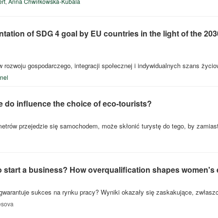
rt
,
Anna Chwiłkowska-Kubala
ation of SDG 4 goal by EU countries in the light of the 20
 rozwoju gospodarczego, integracji społecznej i indywidualnych szans życ
nel
do influence the choice of eco-tourists?
ometrów przejedzie się samochodem, może skłonić turystę do tego, by zamias
o start a business? How overqualification shapes women's
arantuje sukces na rynku pracy? Wyniki okazały się zaskakujące, zwłaszc
esova