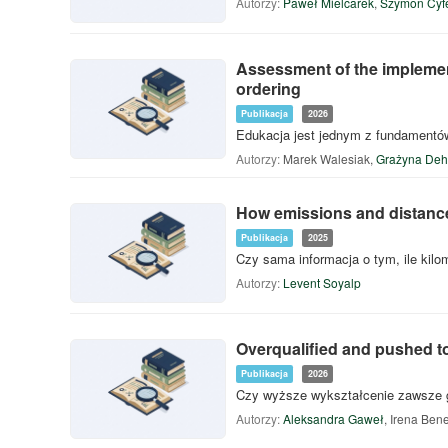
Autorzy:
Paweł Mielcarek
,
Szymon Cyfe
Assessment of the implement
ordering
Publikacja
2026
Edukacja jest jednym z fundamentów
Autorzy:
Marek Walesiak
,
Grażyna Deh
How emissions and distance 
Publikacja
2025
Czy sama informacja o tym, ile kil
Autorzy:
Levent Soyalp
Overqualified and pushed t
Publikacja
2026
Czy wyższe wykształcenie zawsze gw
Autorzy:
Aleksandra Gaweł
,
Irena Ben