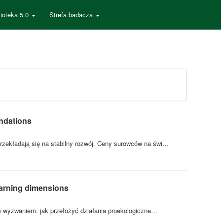
lioteka 5.0
Strefa badacza
undations
zekładają się na stabilny rozwój. Ceny surowców na świ…
earning dimensions
ym wyzwaniem: jak przełożyć działania proekologiczne…